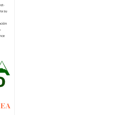
st-
ra su
ación
n
nce