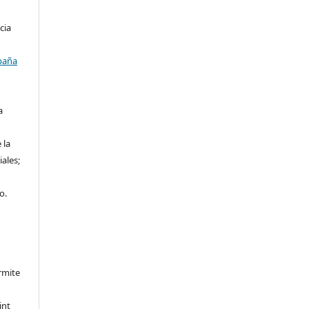
cia
paña
a
 la
iales;
o.
rmite
int