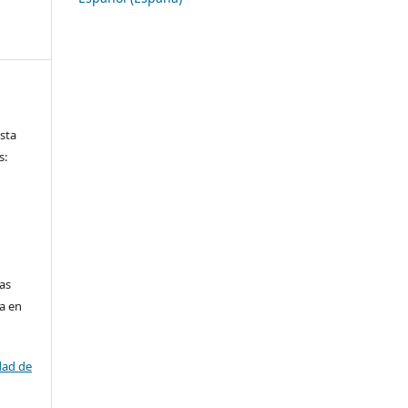
ista
s:
las
da en
dad de