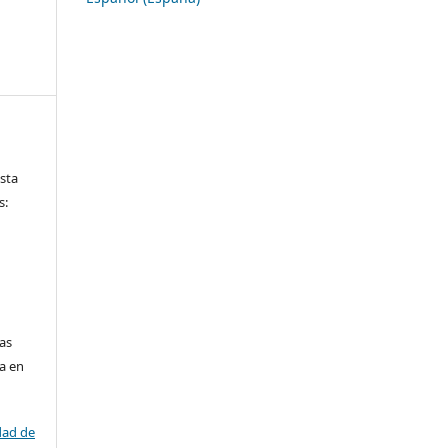
ista
s:
las
da en
dad de