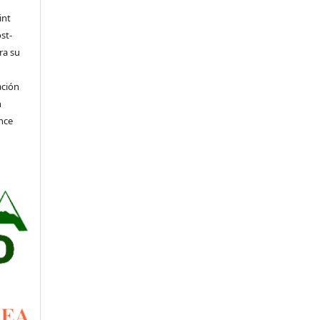
int
st-
ra su
ación
n
nce