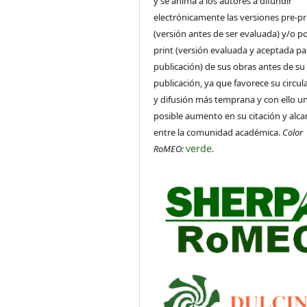
y se anima a los autores a difundir
electrónicamente las versiones pre-pr
(versión antes de ser evaluada) y/o po
print (versión evaluada y aceptada pa
publicación) de sus obras antes de su
publicación, ya que favorece su circul
y difusión más temprana y con ello u
posible aumento en su citación y alca
entre la comunidad académica.
Color
verde
RoMEO:
.