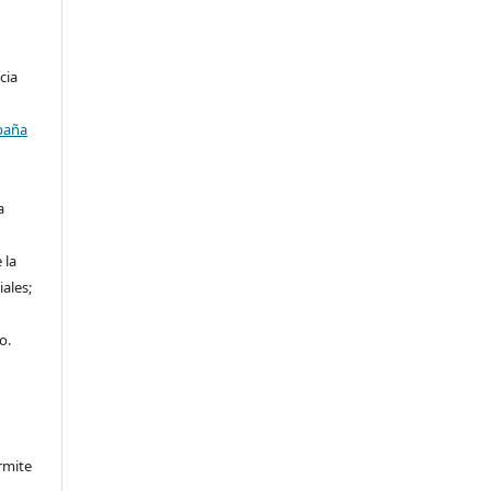
cia
paña
a
 la
iales;
o.
rmite