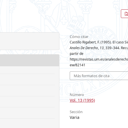
Cómo citar
Castillo Rigabert, F. (1995). El caso 
Anales De Derecho
,
13
, 339–344. Rec
partir de
https://revistas.um.es/analesderecho/
ew/82141
Más formatos de cita
Número
Vol. 13 (1995)
Sección
Varia