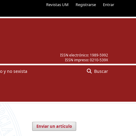
Revistas UM
Registrarse
Entrar
ISSN electrónico:
1989-5992
ISSN impreso:
0210-539X
o y no sexista
Buscar
Enviar un artículo