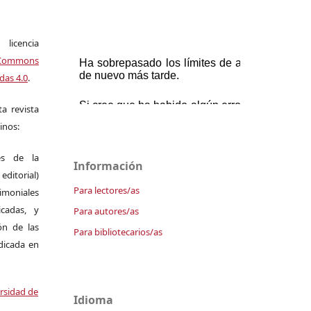
icencia
Commons
das 4.0
.
a revista
inos:
es de la
Información
itorial)
Para lectores/as
moniales
icadas, y
Para autores/as
ión de las
Para bibliotecarios/as
ndicada en
ersidad de
Idioma