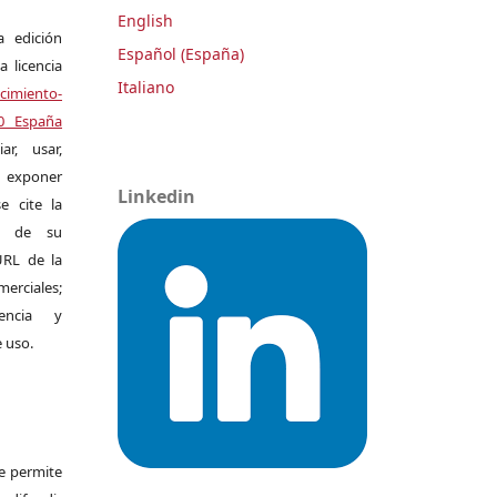
English
a edición
Español (España)
a licencia
Italiano
miento-
.0 España
r, usar,
exponer
Linkedin
e cite la
al de su
 URL de la
merciales;
encia y
e uso.
Se permite