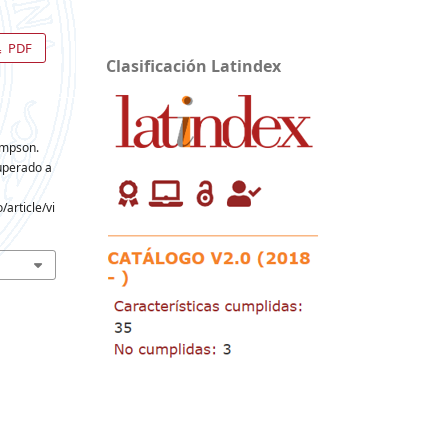
PDF
Clasificación Latindex
Simpson.
uperado a
article/vi