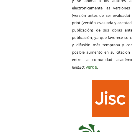
y se anima a los autores a 
electrónicamente las versiones 
(versión antes de ser evaluada) 
print (versión evaluada y acepta
publicación) de sus obras ant
publicación, ya que favorece su c
y difusión más temprana y con
posible aumento en su citación 
entre la comunidad académ
verde
RoMEO:
.