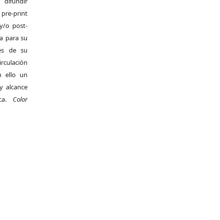
difundir
pre-print
y/o post-
da para su
es de su
irculación
 ello un
y alcance
ica.
Color