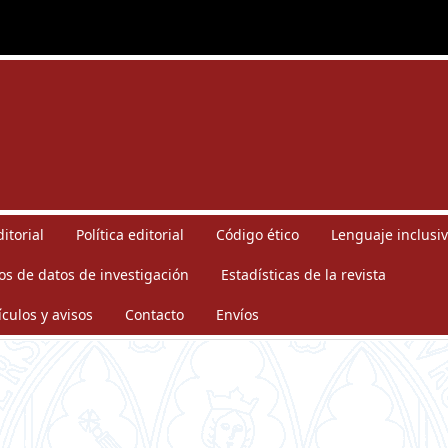
itorial
Política editorial
Código ético
Lenguaje inclusiv
os de datos de investigación
Estadísticas de la revista
ículos y avisos
Contacto
Envíos