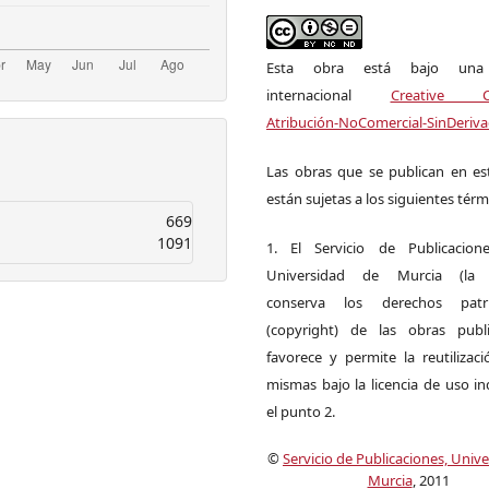
Esta obra está bajo una l
internacional
Creative 
Atribución-NoComercial-SinDeriva
Las obras que se publican en est
están sujetas a los siguientes térm
669
1091
1. El Servicio de Publicacion
Universidad de Murcia (la ed
conserva los derechos patri
(copyright) de las obras publ
favorece y permite la reutilizac
mismas bajo la licencia de uso i
el punto 2.
©
Servicio de Publicaciones, Univ
Murcia
, 2011