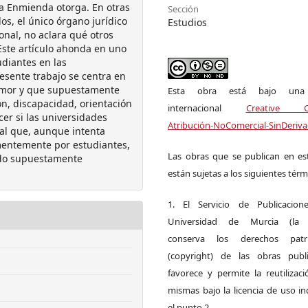
a Enmienda otorga. En otras
Sección
os, el único órgano jurídico
Estudios
onal, no aclara qué otros
 Este artículo ahonda en uno
udiantes en las
esente trabajo se centra en
humor y que supuestamente
Esta obra está bajo una l
ón, discapacidad, orientación
internacional
Creative 
cer si las universidades
Atribución-NoComercial-SinDeriva
al que, aunque intenta
ementemente por estudiantes,
Las obras que se publican en est
ido supuestamente
están sujetas a los siguientes térm
1. El Servicio de Publicacion
Universidad de Murcia (la ed
conserva los derechos patri
(copyright) de las obras publ
favorece y permite la reutilizac
mismas bajo la licencia de uso i
el punto 2.