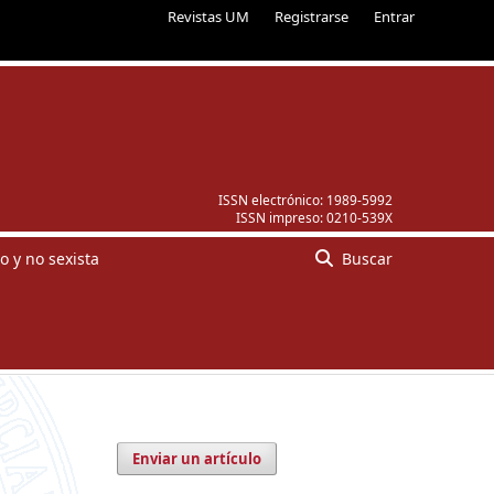
Revistas UM
Registrarse
Entrar
ISSN electrónico:
1989-5992
ISSN impreso:
0210-539X
o y no sexista
Buscar
Enviar un artículo