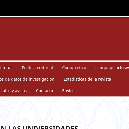
itorial
Política editorial
Código ético
Lenguaje inclusiv
os de datos de investigación
Estadísticas de la revista
ículos y avisos
Contacto
Envíos
EN LAS UNIVERSIDADES