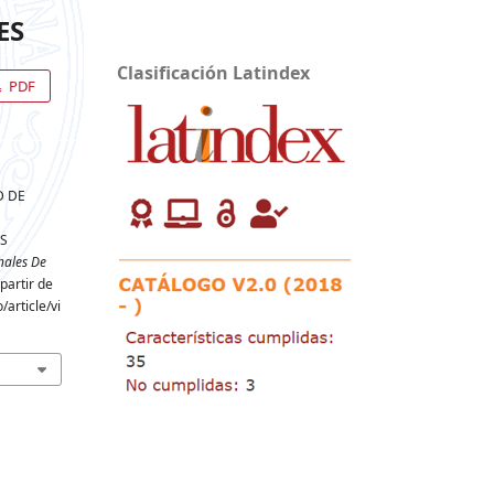
ES
Clasificación Latindex
PDF
D DE
AS
nales De
partir de
article/vi