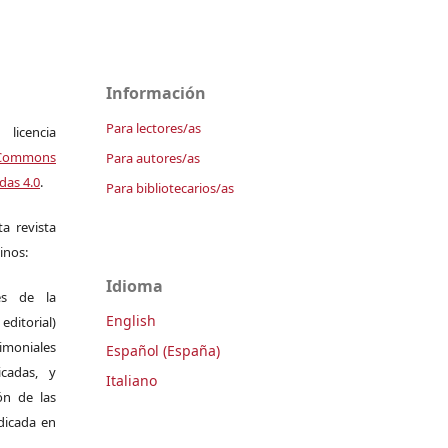
Información
Para lectores/as
icencia
Commons
Para autores/as
das 4.0
.
Para bibliotecarios/as
a revista
inos:
Idioma
es de la
English
itorial)
moniales
Español (España)
icadas, y
Italiano
ión de las
ndicada en