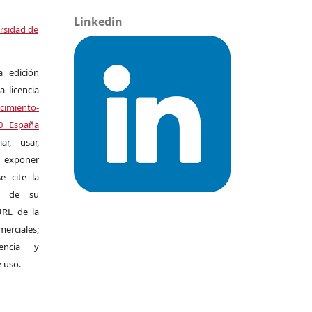
Linkedin
ersidad de
a edición
a licencia
miento-
.0 España
r, usar,
exponer
e cite la
al de su
 URL de la
merciales;
encia y
e uso.