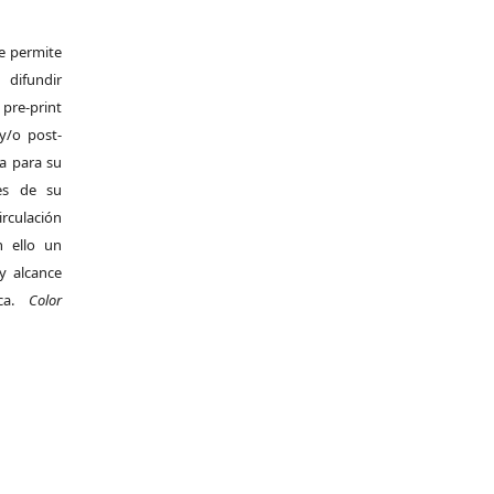
Se permite
difundir
pre-print
y/o post-
da para su
es de su
irculación
 ello un
y alcance
ica.
Color