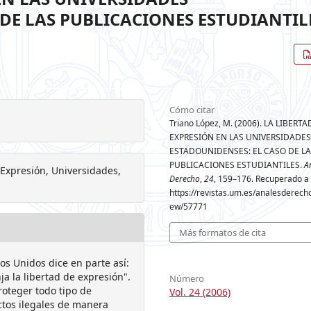
DE LAS PUBLICACIONES ESTUDIANTIL
Cómo citar
Triano López, M. (2006). LA LIBERTA
EXPRESIÓN EN LAS UNIVERSIDADES
ESTADOUNIDENSES: EL CASO DE L
PUBLICACIONES ESTUDIANTILES.
A
 Expresión, Universidades,
Derecho
,
24
, 159–176. Recuperado a 
https://revistas.um.es/analesderecho/
ew/57771
Más formatos de cita
os Unidos dice en parte así:
ja la libertad de expresión".
Número
oteger todo tipo de
Vol. 24 (2006)
actos ilegales de manera