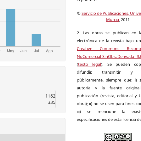
©
Servicio de Publicaciones, Univ
Murcia
, 2011
2. Las obras se publican en l
electrónica de la revista bajo un
Creative Commons Reconoci
NoComercial-SinObraDerivada 3
(
texto legal
). Se pueden copia
difundir, transmitir y 
públicamente, siempre que: i) s
autoría y la fuente origin
1162
publicación (revista, editorial y
335
obra); ii) no se usen para fines co
iii) se mencione la exist
especificaciones de esta licencia d