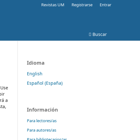
Revistas UM
Registrarse
Entrar
Buscar
Idioma
English
Español (España)
 Use
bir
rá a
sta,
Información
Para lectores/as
Para autores/as
Para bibliotecarios/as