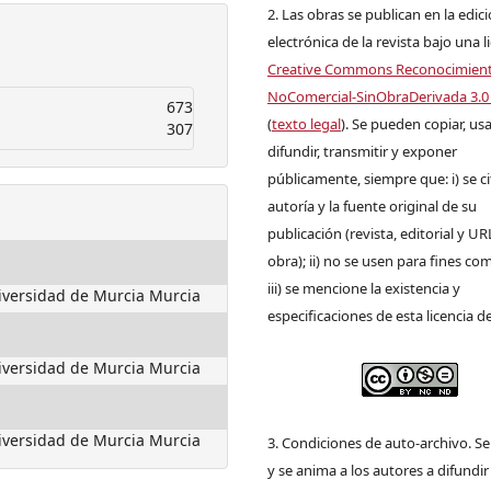
2. Las obras se publican en la edic
electrónica de la revista bajo una l
Creative Commons Reconocimien
NoComercial-SinObraDerivada 3.0
673
(
texto legal
). Se pueden copiar, usa
307
difundir, transmitir y exponer
públicamente, siempre que: i) se ci
autoría y la fuente original de su
publicación (revista, editorial y UR
obra); ii) no se usen para fines com
iii) se mencione la existencia y
iversidad de Murcia Murcia
especificaciones de esta licencia d
iversidad de Murcia Murcia
iversidad de Murcia Murcia
3. Condiciones de auto-archivo. S
y se anima a los autores a difundir