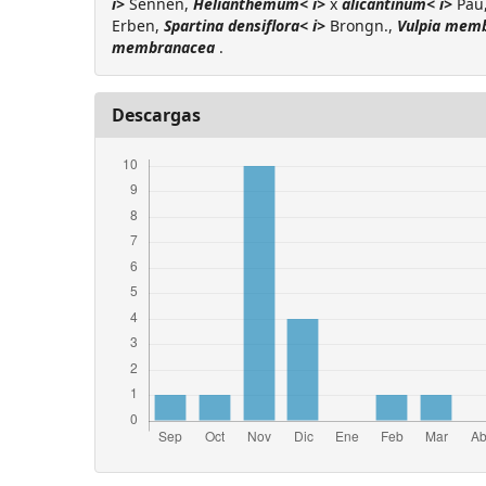
i>
Sennen,
Helianthemum< i>
x
alicantinum< i>
Pau
Erben,
Spartina densiflora< i>
Brongn.,
Vulpia memb
membranacea
.
Descargas