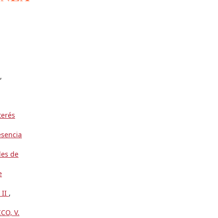
,
terés
esencia
les de
e
 II
,
CO, V.