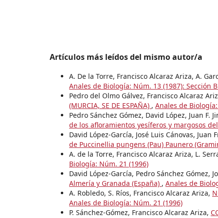
Artículos más leídos del mismo autor/a
A. De la Torre, Francisco Alcaraz Ariza, A. Ga
Anales de Biología: Núm. 13 (1987): Sección B
Pedro del Olmo Gálvez, Francisco Alcaraz Ari
(MURCIA, SE DE ESPAÑA)
,
Anales de Biología
Pedro Sánchez Gómez, David López, Juan F. Ji
de los afloramientos yesíferos y margosos del
David López-García, José Luis Cánovas, Juan 
de Puccinellia pungens (Pau) Paunero (Gram
A. de la Torre, Francisco Alcaraz Ariza, L. Serr
Biología: Núm. 21 (1996)
David López-García, Pedro Sánchez Gómez, J
Almería y Granada (España)
,
Anales de Biolo
A. Robledo, S. Ríos, Francisco Alcaraz Ariza,
N
Anales de Biología: Núm. 21 (1996)
P. Sánchez-Gómez, Francisco Alcaraz Ariza,
C