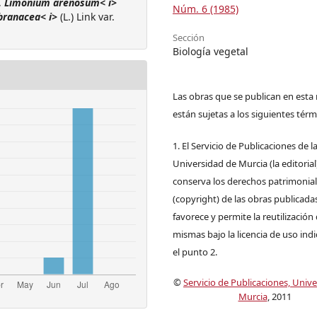
,
Limonium arenosum< i>
Núm. 6 (1985)
ranacea< i>
(L.) Link var.
Sección
Biología vegetal
Las obras que se publican en esta 
están sujetas a los siguientes térm
1. El Servicio de Publicaciones de l
Universidad de Murcia (la editorial
conserva los derechos patrimonia
(copyright) de las obras publicadas
favorece y permite la reutilización 
mismas bajo la licencia de uso ind
el punto 2.
©
Servicio de Publicaciones, Univ
Murcia
, 2011