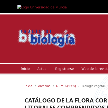
Inicio
Actual
Registrarse
Web de la revist
Inicio
/
Archivos
/
Núm. 6 (1985)
/
Biología vegetal
CATÁLOGO DE LA FLORA COR
LITORALES COMPRENDIDOS E