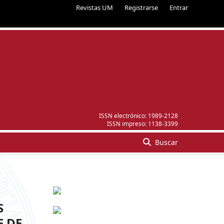
Revistas UM
Registrarse
Entrar
ISSN electrónico:
1989-2128
ISSN impreso:
1138-3399
Buscar
S
E DE