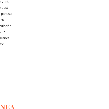
-print
o post-
 para su
 su
rculación
o un
alcance
lor