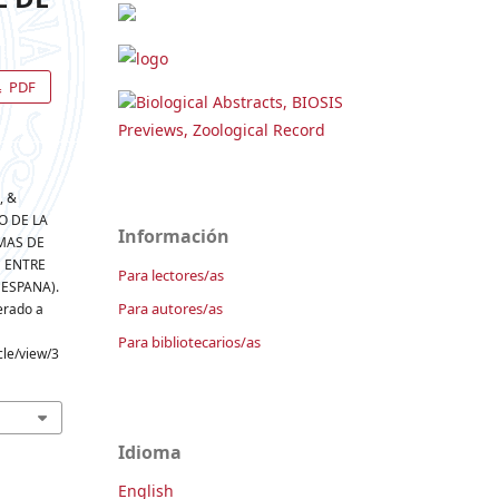
PDF
Biological Abstracts, BIOSIS
Previews, Zoological Record
, &
O DE LA
Información
MAS DE
 ENTRE
Para lectores/as
 ESPANA).
Para autores/as
perado a
Para bibliotecarios/as
cle/view/3
Idioma
English