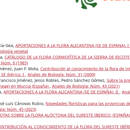
rcía-Gea,
APORTACIONES A LA FLORA ALICANTINA (SE DE ESPANA). I
iología vegetal
za,
CATÁLOGO DE LA FLORA CORMOFÍTICA DE LA SIERRA DE RICOTE
: Núm. 6 (1985)
ménez, Juan F. Mota,
Contribución al conocimiento de la flora de in
 SE ibérico. I
,
Anales de Biología: Núm. 31 (2009)
Francisco Jiménez, Jesús Robles, Pedro Sánchez Gómez,
Sobre la pr
ineae) en Murcia (España)
,
Anales de Biología: Núm. 43 (2021)
a,
APORTACIONES A LA FLORA ALICANTINA (SE DE ESPAÑA), II
,
Ana
osé Luis Cánovas Rubio,
Novedades florísticas para las provincias d
gía: Núm. 45 (2023)
OTAS SOBRE LA FLORA ALÓCTONA DEL SURESTE IBERICO, (ESPAÑA)
ONTRIBUCIÓN AL CONOCIMIENTO DE LA FLORA DEL SURESTE IBÉRI