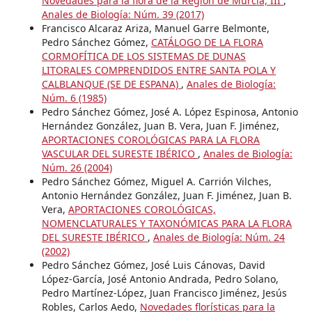
Novedades para la flora de la Región de Murcia, III
,
Anales de Biología: Núm. 39 (2017)
Francisco Alcaraz Ariza, Manuel Garre Belmonte,
Pedro Sánchez Gómez,
CATÁLOGO DE LA FLORA
CORMOFÍTICA DE LOS SISTEMAS DE DUNAS
LITORALES COMPRENDIDOS ENTRE SANTA POLA Y
CALBLANQUE (SE DE ESPANA)
,
Anales de Biología:
Núm. 6 (1985)
Pedro Sánchez Gómez, José A. López Espinosa, Antonio
Hernández González, Juan B. Vera, Juan F. Jiménez,
APORTACIONES COROLÓGICAS PARA LA FLORA
VASCULAR DEL SURESTE IBÉRICO
,
Anales de Biología:
Núm. 26 (2004)
Pedro Sánchez Gómez, Miguel A. Carrión Vilches,
Antonio Hernández González, Juan F. Jiménez, Juan B.
Vera,
APORTACIONES COROLÓGICAS,
NOMENCLATURALES Y TAXONÓMICAS PARA LA FLORA
DEL SURESTE IBÉRICO
,
Anales de Biología: Núm. 24
(2002)
Pedro Sánchez Gómez, José Luis Cánovas, David
López-García, José Antonio Andrada, Pedro Solano,
Pedro Martínez-López, Juan Francisco Jiménez, Jesús
Robles, Carlos Aedo,
Novedades florísticas para la