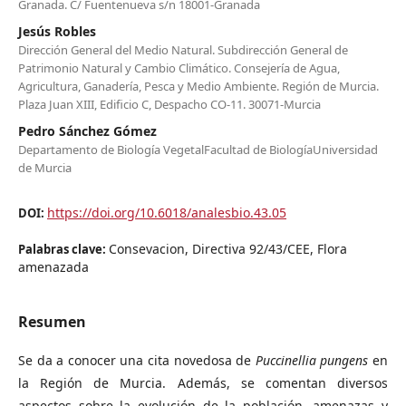
Granada. C/ Fuentenueva s/n 18001-Granada
Jesús Robles
Dirección General del Medio Natural. Subdirección General de
Patrimonio Natural y Cambio Climático. Consejería de Agua,
Agricultura, Ganadería, Pesca y Medio Ambiente. Región de Murcia.
Plaza Juan XIII, Edificio C, Despacho CO-11. 30071-Murcia
Pedro Sánchez Gómez
Departamento de Biología VegetalFacultad de BiologíaUniversidad
de Murcia
https://doi.org/10.6018/analesbio.43.05
DOI:
Consevacion, Directiva 92/43/CEE, Flora
Palabras clave:
amenazada
Resumen
Se da a conocer una cita novedosa de
Puccinellia pungens
en
la Región de Murcia. Además, se comentan diversos
aspectos sobre la evolución de la población, amenazas y