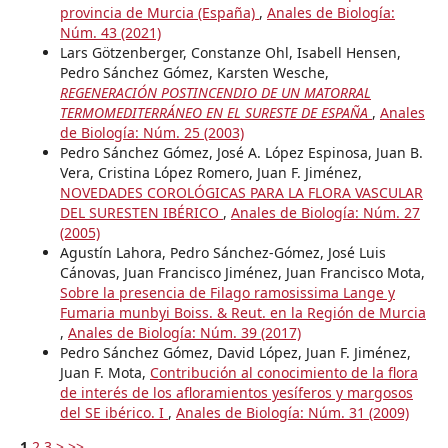
provincia de Murcia (España)
,
Anales de Biología:
Núm. 43 (2021)
Lars Götzenberger, Constanze Ohl, Isabell Hensen,
Pedro Sánchez Gómez, Karsten Wesche,
REGENERACIÓN POSTINCENDIO DE UN MATORRAL
TERMOMEDITERRÁNEO EN EL SURESTE DE ESPAÑA
,
Anales
de Biología: Núm. 25 (2003)
Pedro Sánchez Gómez, José A. López Espinosa, Juan B.
Vera, Cristina López Romero, Juan F. Jiménez,
NOVEDADES COROLÓGICAS PARA LA FLORA VASCULAR
DEL SURESTEN IBÉRICO
,
Anales de Biología: Núm. 27
(2005)
Agustín Lahora, Pedro Sánchez-Gómez, José Luis
Cánovas, Juan Francisco Jiménez, Juan Francisco Mota,
Sobre la presencia de Filago ramosissima Lange y
Fumaria munbyi Boiss. & Reut. en la Región de Murcia
,
Anales de Biología: Núm. 39 (2017)
Pedro Sánchez Gómez, David López, Juan F. Jiménez,
Juan F. Mota,
Contribución al conocimiento de la flora
de interés de los afloramientos yesíferos y margosos
del SE ibérico. I
,
Anales de Biología: Núm. 31 (2009)
1
2
3
>
>>