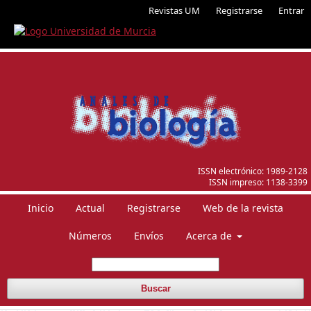
Revistas UM
Registrarse
Entrar
ISSN electrónico:
1989-2128
ISSN impreso:
1138-3399
Inicio
Actual
Registrarse
Web de la revista
Números
Envíos
Acerca de
Buscar