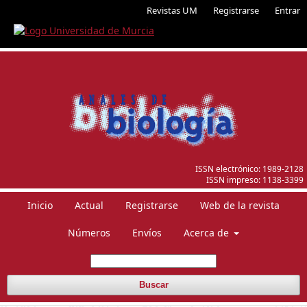
Revistas UM
Registrarse
Entrar
ISSN electrónico:
1989-2128
ISSN impreso:
1138-3399
Inicio
Actual
Registrarse
Web de la revista
Números
Envíos
Acerca de
Buscar