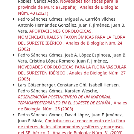
Robles, Carlos Aedo,
Novedades florísticas para la
provincia de Murcia (España)
,
Anales de Biología:
Núm. 43 (2021)
Pedro Sánchez Gómez, Miguel A. Carrión Vilches,
Antonio Hernández González, Juan F. Jiménez, Juan B.
Vera,
APORTACIONES COROLÓGICAS,
NOMENCLATURALES Y TAXONÓMICAS PARA LA FLORA
DEL SURESTE IBÉRICO
,
Anales de Biología: Núm. 24
(2002)
Pedro Sánchez Gómez, José A. López Espinosa, Juan B.
Vera, Cristina López Romero, Juan F. Jiménez,
NOVEDADES COROLÓGICAS PARA LA FLORA VASCULAR
DEL SURESTEN IBÉRICO
,
Anales de Biología: Núm. 27
(2005)
Lars Götzenberger, Constanze Ohl, Isabell Hensen,
Pedro Sánchez Gómez, Karsten Wesche,
REGENERACIÓN POSTINCENDIO DE UN MATORRAL
TERMOMEDITERRÁNEO EN EL SURESTE DE ESPAÑA
,
Anales
de Biología: Núm. 25 (2003)
Pedro Sánchez Gómez, David López, Juan F. Jiménez,
Juan F. Mota,
Contribución al conocimiento de la flora
de interés de los afloramientos yesíferos y margosos
del SE ibérico. I
,
Anales de Biología: Núm. 31 (2009)