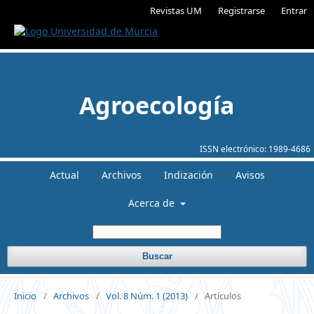
Revistas UM
Registrarse
Entrar
Agroecología
ISSN electrónico:
1989-4686
Actual
Archivos
Indización
Avisos
Acerca de
Buscar
Inicio
/
Archivos
/
Vol. 8 Núm. 1 (2013)
/
Artículos