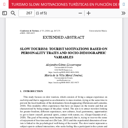
TURISMO SLOW: MOTIVACIONES TURÍSTICAS EN FUNCIÓN DE RASGOS DE PERSONALIDAD Y VARIABLES SOCIODEMOGRÁFICAS