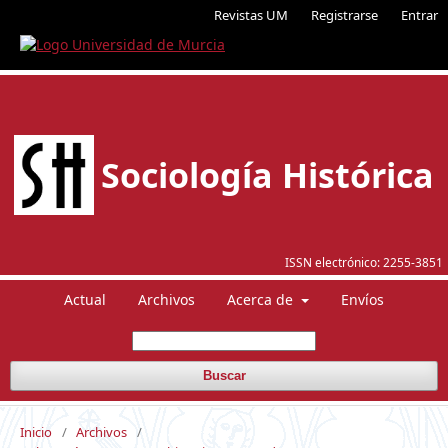
Revistas UM
Registrarse
Entrar
Sociología Histórica
ISSN electrónico:
2255-3851
Actual
Archivos
Acerca de
Envíos
Buscar
Inicio
/
Archivos
/