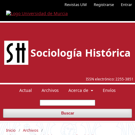
Revistas UM
Registrarse
Entrar
Sociología Histórica
ISSN electrónico:
2255-3851
Actual
Archivos
Acerca de
Envíos
Buscar
Inicio
/
Archivos
/