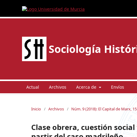
Sociología Histór
Actual
Archivos
Acerca de
Envíos
Inicio
/
Archivos
/
Núm. 9 (2018): El Capital de Marx, 15
Clase obrera, cuestión socia
partir del caso madrileño