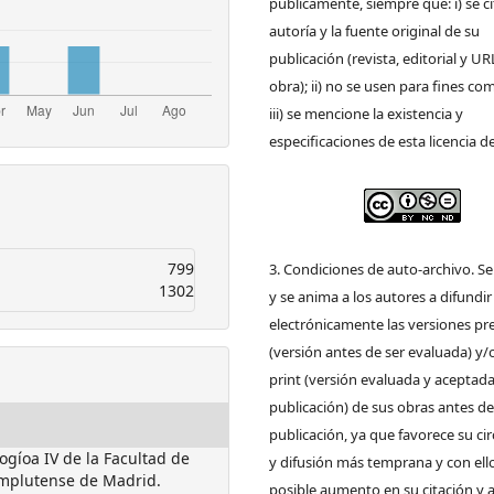
públicamente, siempre que: i) se ci
autoría y la fuente original de su
publicación (revista, editorial y UR
obra); ii) no se usen para fines com
iii) se mencione la existencia y
especificaciones de esta licencia d
799
3. Condiciones de auto-archivo. S
1302
y se anima a los autores a difundir
electrónicamente las versiones pre
(versión antes de ser evaluada) y/
print (versión evaluada y aceptada
publicación) de sus obras antes de
publicación, ya que favorece su ci
gíoa IV de la Facultad de
y difusión más temprana y con ell
Complutense de Madrid.
posible aumento en su citación y 