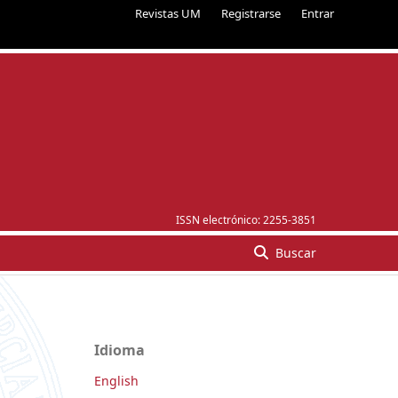
Revistas UM
Registrarse
Entrar
ISSN electrónico:
2255-3851
Buscar
Idioma
English