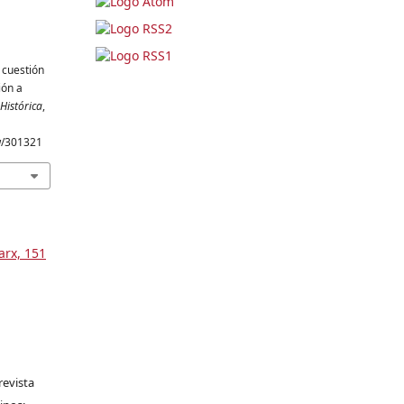
 cuestión
ión a
Histórica
,
ew/301321
arx, 151
revista