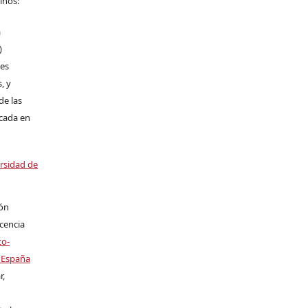
inos:
a
)
les
, y
de las
icada en
ersidad de
ión
icencia
to-
 España
r,