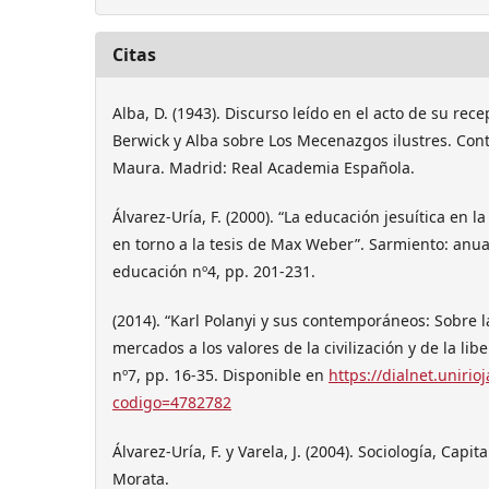
Citas
Alba, D. (1943). Discurso leído en el acto de su re
Berwick y Alba sobre Los Mecenazgos ilustres. Con
Maura. Madrid: Real Academia Española.
Álvarez-Uría, F. (2000). “La educación jesuítica en 
en torno a la tesis de Max Weber”. Sarmiento: anuar
educación nº4, pp. 201-231.
(2014). “Karl Polanyi y sus contemporáneos: Sobre 
mercados a los valores de la civilización y de la lib
nº7, pp. 16-35. Disponible en
https://dialnet.unirioj
codigo=4782782
Álvarez-Uría, F. y Varela, J. (2004). Sociología, Cap
Morata.