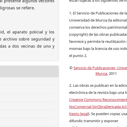
están sujetas a los siguientes térm
al presente algunos vectores
ligrosas se refiere.
1. El Servicio de Publicaciones de l
Universidad de Murcia (la editorial
conserva los derechos patrimonia
d, el aparato policial y los
(copyright) de las obras publicadas
 de archivo sobre seguridad y
favorece y permite la reutilización 
zadas a dos vecinas de uno y
mismas bajo la licencia de uso ind
el punto 2.
©
Servicio de Publicaciones, Univ
Murcia
, 2011
2. Las obras se publican en la edic
electrónica de la revista bajo una l
Creative Commons Reconocimien
NoComercial-SinObraDerivada 4.0
(
texto legal
). Se pueden copiar, usa
difundir, transmitir y exponer