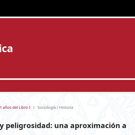
ica
1 años del Libro I
/
Sociología / Historia
l y peligrosidad: una aproximación a