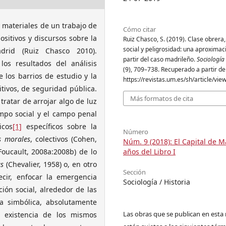
y materiales de un trabajo de
Cómo citar
ositivos y discursos sobre la
Ruiz Chasco, S. (2019). Clase obrera,
social y peligrosidad: una aproximac
rid (Ruiz Chasco 2010).
partir del caso madrileño.
Sociología 
os resultados del análisis
(9), 709–738. Recuperado a partir de
 los barrios de estudio y la
https://revistas.um.es/sh/article/vi
tivos, de seguridad pública.
Más formatos de cita
tratar de arrojar algo de luz
ampo social y el campo penal
icos
[1]
específicos sobre la
Número
s morales
, colectivos (Cohen,
Núm. 9 (2018): El Capital de M
años del Libro I
Foucault, 2008a:2008b) de lo
as
(Chevalier, 1958) o, en otro
Sección
ecir, enfocar la emergencia
Sociología / Historia
ción social, alrededor de las
a simbólica, absolutamente
Las obras que se publican en esta 
e existencia de los mismos