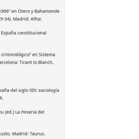
0-1906” en Otero y Bahamonde
.9-34). Madrid: Alfoz.
a España constitucional
o criminológico” en Sistema
arcelona: Tirant lo Blanch.
paña del siglo XIX: sociología
R.
eu (ed.) La miseria del
 gusto. Madrid: Taurus.