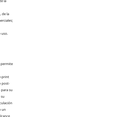
te la
L de la
erciales;
e uso.
e permite
-print
o post-
 para su
 su
rculación
o un
alcance