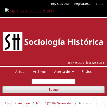
Revistas UM
Registrarse
Entrar
Sociología Histórica
ISSN electrónico:
2255-3851
Actual
Archivos
Acerca de
Envíos
Buscar
Inicio
/
Archivos
/
Núm. 6 (2016): Sexualidad
/
Artículos