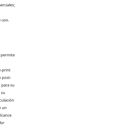
erciales;
e uso.
e permite
-print
o post-
 para su
 su
rculación
o un
alcance
lor