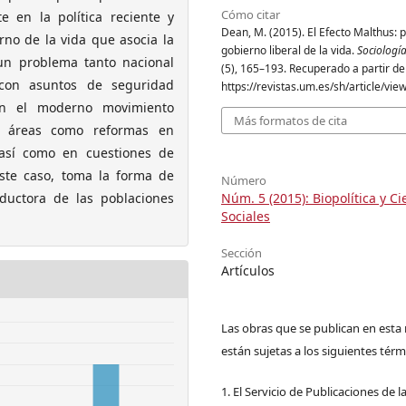
Cómo citar
e en la política reciente y
Dean, M. (2015). El Efecto Malthus: 
no de la vida que asocia la
gobierno liberal de la vida.
Sociología
un problema tanto nacional
(5), 165–193. Recuperado a partir de
a con asuntos de seguridad
https://revistas.um.es/sh/article/vi
en el moderno movimiento
Más formatos de cita
n áreas como reformas en
n así como en cuestiones de
este caso, toma la forma de
Número
Núm. 5 (2015): Biopolítica y Ci
oductora de las poblaciones
Sociales
Sección
Artículos
Las obras que se publican en esta 
están sujetas a los siguientes térm
1. El Servicio de Publicaciones de l