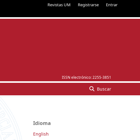
Revistas UM
Registrarse
Entrar
ISSN electrónico:
2255-3851
Buscar
Idioma
English