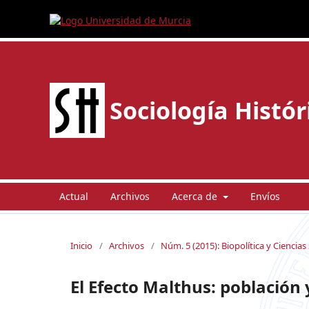
Sociología Histór
Actual
Archivos
Acerca de
Envíos
Inicio
/
Archivos
/
Núm. 5 (2015): Biopolítica y Ciencias
El Efecto Malthus: población 