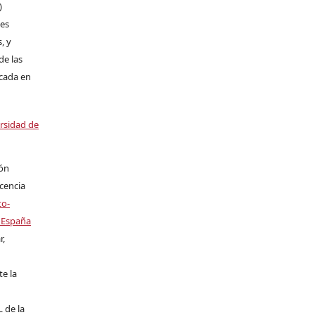
)
les
, y
de las
icada en
ersidad de
ión
icencia
to-
 España
r,
te la
L de la