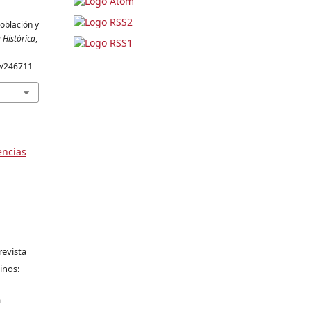
población y
 Histórica
,
ew/246711
encias
revista
inos:
a