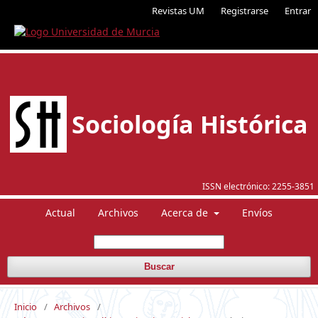
Revistas UM
Registrarse
Entrar
Sociología Histórica
ISSN electrónico:
2255-3851
Actual
Archivos
Acerca de
Envíos
Buscar
Inicio
/
Archivos
/