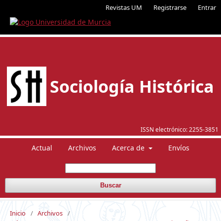
Revistas UM
Registrarse
Entrar
Sociología Histórica
ISSN electrónico:
2255-3851
Actual
Archivos
Acerca de
Envíos
Buscar
Inicio
/
Archivos
/