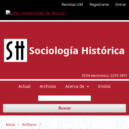
Revistas UM
Registrarse
Entrar
Sociología Histórica
ISSN electrónico:
2255-3851
Actual
Archivos
Acerca de
Envíos
Buscar
Inicio
/
Archivos
/