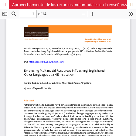
Aprovechamiento de los recursos multimodales en la enseñanza del inglés y otros idiomas en una institución de educación superior