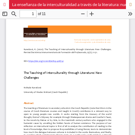
La enseñanza de la interculturalidad a través de la literatura: nuevos desafíos