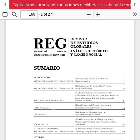
Capitalismo autoritario: mutaciones neoliberales, soberanía corporativa y resistencias democráticas