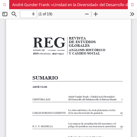
André Gunder Frank: «Unidad en la Diversidad» del Desarrollo del Subdesarrollo al Sistema Mundo