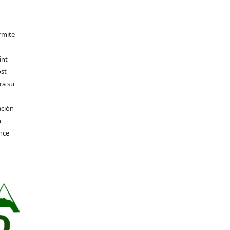
rmite
int
st-
ra su
ación
n
nce