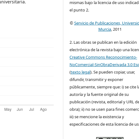
niversitaria.
mismas bajo la licencia de uso indica
el punto 2.
©
Servicio de Publicaciones, Universi
Murcia
, 2011
2. Las obras se publican en la edición
electrónica de la revista bajo una licen
Creative Commons Reconocimiento-
NoComercial-SinObraDerivada 3.0 Es
(
texto legal
). Se pueden copiar, usar,
difundir, transmitir y exponer
públicamente, siempre que: i) se cite l
autoría y la fuente original de su
publicación (revista, editorial y URL de
obra); ii) no se usen para fines comerc
iii) se mencione la existencia y
especificaciones de esta licencia de us