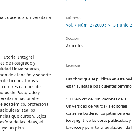
al, docencia universitaria
Número
Vol. 7 Núm. 2 (2009): Nº 3 (Junio 
Sección
Artículos
Tutorial Integral
les de Postgrado y
Licencia
idad Universitaria»,
ado de atención y soporte
Las obras que se publican en esta rev
ente Licenciaturas y
están sujetas a los siguientes término
do en tres campos de
udios de Postgrado y
ersitaria nacional e
1. El Servicio de Publicaciones de la
te académico, profesional
Universidad de Murcia (la editorial)
ualquiera” sea los
conserva los derechos patrimoniales
ancias que cursen. Lejos
(copyright) de las obras publicadas, y
esfera de las ideas, el
favorece y permite la reutilización de 
tuye un plan