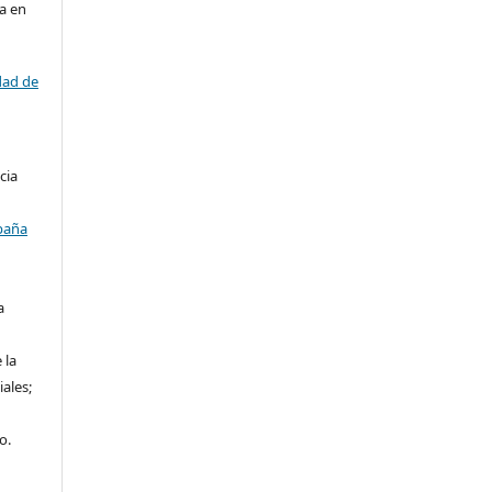
da en
dad de
cia
paña
a
 la
iales;
o.