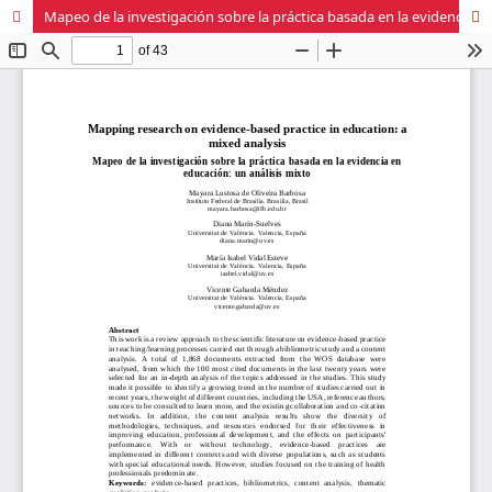
Mapeo de la investigación sobre la práctica basada en la evidencia en educación: un análisis mixto