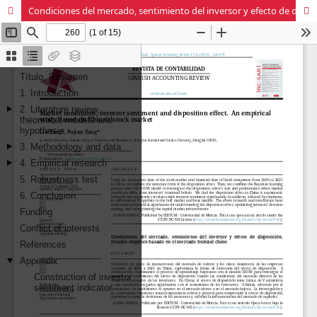
Condiciones del mercado, sentimiento del inversor y efecto de disposición. Estudio empírico basado en el mercado bursátil chino