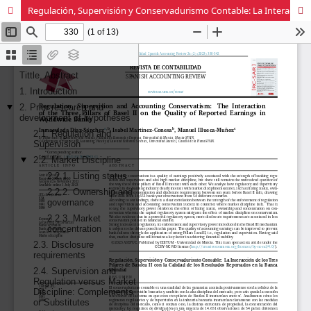
Regulación, Supervisión y Conservadurismo Contable: La Interacción de los Tres Pilares de Basilea II con la Calidad de los Resultados Reportados en la Banca Mundial