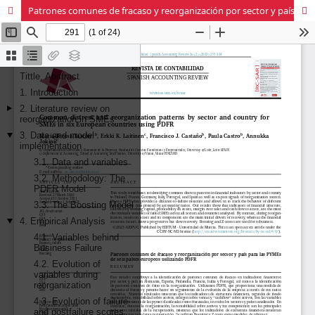
Patrones comunes de fracaso y reorganización por sector y país para las PYMEs de seis países europeos utilizando PDFR