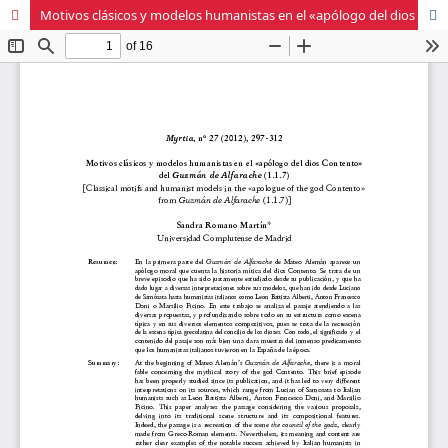
Motivos clásicos y modelos humanistas en el «apólogo del dios Contento» del Guzmán de Alfarache (1.1.7)