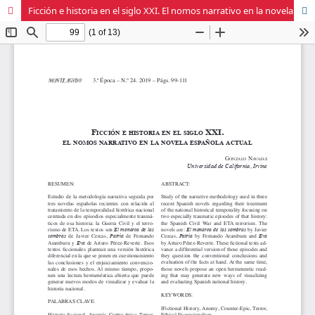
Ficción e historia en el siglo XXI. El nomos narrativo en la novela española actual.