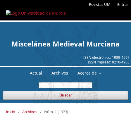
Revistas UM
Entrar
Miscelánea Medieval Murciana
ISSN electrónico:
1989-4597
ISSN impreso:
0210-4903
Actual
Archivos
Acerca de
Buscar
Inicio
/
Archivos
/
Núm. 1 (1973)