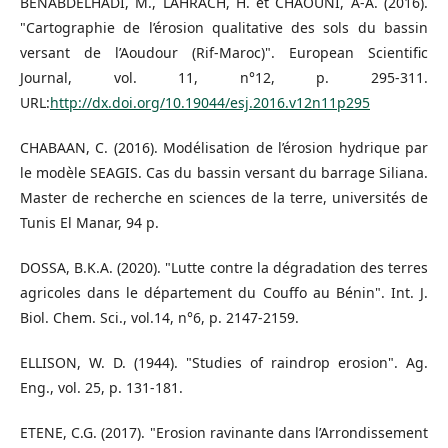
BENABDELHADI, M., LAHRACH, H. et CHAOUNI, A-A. (2016).
"Cartographie de l’érosion qualitative des sols du bassin
versant de l’Aoudour (Rif-Maroc)". European Scientific
Journal, vol. 11, n°12, p. 295-311.
URL:
http://dx.doi.org/10.19044/esj.2016.v12n11p295
CHABAAN, C. (2016). Modélisation de l’érosion hydrique par
le modèle SEAGIS. Cas du bassin versant du barrage Siliana.
Master de recherche en sciences de la terre, universités de
Tunis El Manar, 94 p.
DOSSA, B.K.A. (2020). "Lutte contre la dégradation des terres
agricoles dans le département du Couffo au Bénin". Int. J.
Biol. Chem. Sci., vol.14, n°6, p. 2147-2159.
ELLISON, W. D. (1944). "Studies of raindrop erosion". Ag.
Eng., vol. 25, p. 131-181.
ETENE, C.G. (2017). "Erosion ravinante dans l’Arrondissement