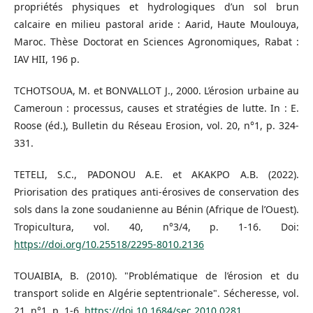
propriétés physiques et hydrologiques d’un sol brun
calcaire en milieu pastoral aride : Aarid, Haute Moulouya,
Maroc. Thèse Doctorat en Sciences Agronomiques, Rabat :
IAV HII, 196 p.
TCHOTSOUA, M. et BONVALLOT J., 2000. L’érosion urbaine au
Cameroun : processus, causes et stratégies de lutte. In : E.
Roose (éd.), Bulletin du Réseau Erosion, vol. 20, n°1, p. 324-
331.
TETELI, S.C., PADONOU A.E. et AKAKPO A.B. (2022).
Priorisation des pratiques anti-érosives de conservation des
sols dans la zone soudanienne au Bénin (Afrique de l’Ouest).
Tropicultura, vol. 40, n°3/4, p. 1-16. Doi:
https://doi.org/10.25518/2295-8010.2136
TOUAIBIA, B. (2010). "Problématique de l’érosion et du
transport solide en Algérie septentrionale". Sécheresse, vol.
21, n°1, p. 1-6.
https://doi.10.1684/sec.2010.0281
.