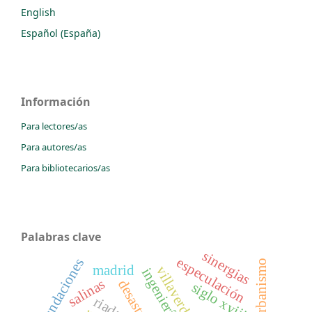
English
Español (España)
Información
Para lectores/as
Para autores/as
Para bibliotecarios/as
Palabras clave
sinergias
especulación
inundaciones
urbanismo
madrid
villaverde
ingeniería
salinas
desastre
siglo xviii
riadas