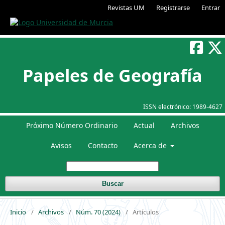
Revistas UM
Registrarse
Entrar
Papeles de Geografía
ISSN electrónico:
1989-4627
Próximo Número Ordinario
Actual
Archivos
Avisos
Contacto
Acerca de
Buscar
Inicio
/
Archivos
/
Núm. 70 (2024)
/
Artículos