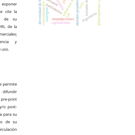
planeamiento urbanístico
contaminación de suelos
diversidad de hábitat
desastre
metales pesados
ocio
 y exponer
patrimonio
sinergias
e cite la
ingeniería
sal
al de su
inundaciones
capitalismo
 URL de la
merciales;
encia y
e uso.
Se permite
difundir
pre-print
y/o post-
da para su
es de su
irculación