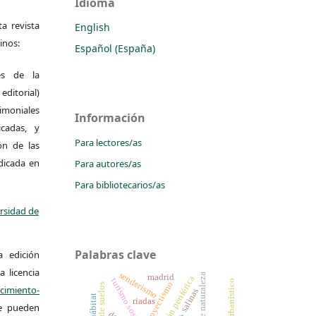
Idioma
a revista
English
inos:
Español (España)
es de la
itorial)
moniales
Información
icadas, y
Para lectores/as
ión de las
ndicada en
Para autores/as
Para bibliotecarios/as
ersidad de
Palabras clave
a edición
a licencia
senderismo
turismo de naturaleza
madrid
urbanización periférica
turismo sostenible
proyectismo
miento-
salinas
riadas
Se pueden