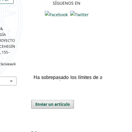
SÍGUENOS EN
 &
OGÍA
PROYECTO
 CEHEGÍN
), 155–
cle/view/4
Enviar un artículo