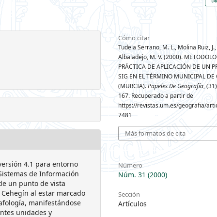
Cómo citar
Tudela Serrano, M. L., Molina Ruiz, J.,
Albaladejo, M. V. (2000). METODOL
PRÁCTICA DE APLICACIÓN DE UN 
SIG EN EL TÉRMINO MUNICIPAL DE
(MURCIA).
Papeles De Geografía
, (31
167. Recuperado a partir de
https://revistas.um.es/geografia/arti
7481
Más formatos de cita
versión 4.1 para entorno
Número
s Sistemas de Información
Núm. 31 (2000)
sde un punto de vista
e Cehegín al estar marcado
Sección
edafología, manifestándose
Artículos
entes unidades y