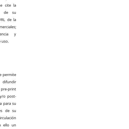
e cite la
al de su
 URL de la
merciales;
encia y
e uso.
Se permite
difundir
pre-print
y/o post-
da para su
es de su
irculación
 ello un