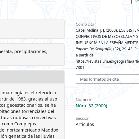
Cómo citar
Capel Molina, J. J. (2000). LOS SIST
CONVECTIVOS DE MESOESCALA Y S
INFLUENCIA EN LA ESPAÑA MEDITE
Papeles De Geografía
, (32), 29–43. 
esala, precipitaciones,
a partir de
https://revistas.um.es/geografia/arti
7301
Más formatos de cita
imatología es el referido a
rtir de 1983, gracias al uso
Número
cos geoestacionarios, se ha
Núm. 32 (2000)
itaciones torrenciales del
cturas nubosas convectivas
Sección
as como Complejos
Artículos
a del norteamericano Maddox
ción genética de las lluvias