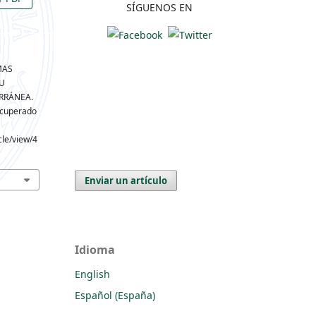
SÍGUENOS EN
EMAS
U
RRÁNEA.
Recuperado
cle/view/4
Enviar un artículo
Idioma
English
Español (España)