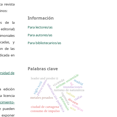
a revista
inos:
Información
es de la
Para lectores/as
itorial)
Para autores/as
moniales
icadas, y
Para bibliotecarios/as
ión de las
ndicada en
Palabras clave
ersidad de
turismo sostenible
leader and proder ii
vivienda
madrid
proyectismo
siglo xviii
sal
urbanización periférica
inundaciones
a edición
turismo de naturaleza
salinas
ingeniería
a licencia
riadas
patrimonio
metales pesados
desastre
miento-
sinergias
ciudad de cartagena
ocio
Se pueden
consumo de impulso
 y exponer