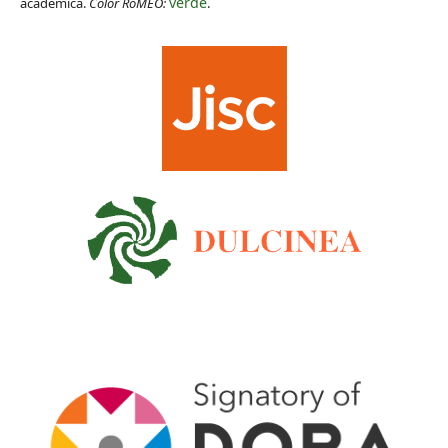
verde
académica.
Color RoMEO:
.