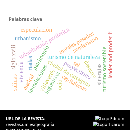
Palabras clave
urbanización periférica
especulación
metales pesados
i
senderismo
urbanismo
patrimonio
siglo xviii
turismo sostenible
turismo de naturaleza
riadas
ciudad de cartagena
desastre
sal
proyectismo
vivienda
l
e
a
d
e
r
a
n
d
p
r
o
d
e
r
i
inundaciones
sinergias
villaverde
ingeniería
madrid
capitalismo
salinas
ocio
URL DE LA REVISTA:
revistas.um.es/geografía