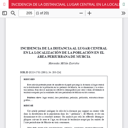
INCIDENCIA DE LA DISTANCIAAL LUGAR CENTRAL EN LA LOCALIZACIÓN DE LA POBLACIÓN EN EL ÁREA PERIURBANA DE MURCIA