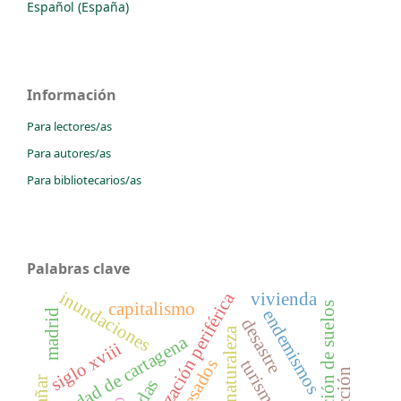
Español (España)
Información
Para lectores/as
Para autores/as
Para bibliotecarios/as
Palabras clave
inundaciones
urbanización periférica
vivienda
capitalismo
contaminación de suelos
endemismos
madrid
desastre
ciudad de cartagena
siglo xviii
riadas