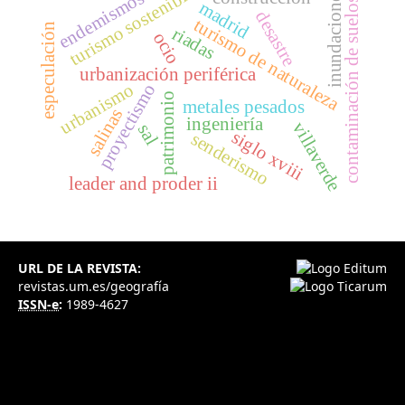
turismo sostenible
inundaciones
endemismos
contaminación de suelos
madrid
desastre
turismo de naturaleza
especulación
riadas
ocio
urbanización periférica
urbanismo
proyectismo
patrimonio
metales pesados
salinas
ingeniería
villaverde
sal
siglo xviii
senderismo
leader and proder ii
URL DE LA REVISTA:
revistas.um.es/geografía
ISSN-e
:
1989-4627