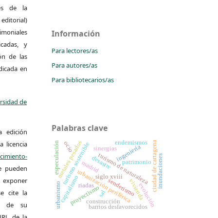
es de la
itorial)
moniales
Información
icadas, y
Para lectores/as
ión de las
Para autores/as
ndicada en
Para bibliotecarios/as
ersidad de
Palabras clave
a edición
endemismos
metales pesados
ciudad de cartagena
a licencia
ocio
especulación
turismo sostenible
ingeniería
sinergias
turismo de naturaleza
miento-
inundaciones
desastre
patrimonio
madrid
Se pueden
urbanización periférica
siglo xviii
capitalismo
 y exponer
senderismo
vivienda
urbanismo
riadas
evolución
proyectismo
e cite la
sal
construcción
al de su
barrios desfavorecidos
 URL de la