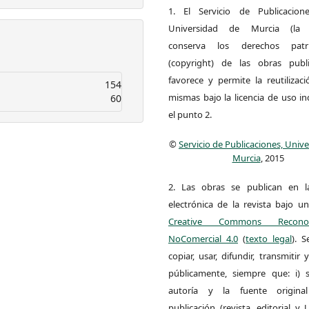
1. El Servicio de Publicacion
Universidad de Murcia (la ed
conserva los derechos patri
(copyright) de las obras publ
favorece y permite la reutilizac
154
mismas bajo la licencia de uso i
60
el punto 2.
©
Servicio de Publicaciones, Univ
Murcia
, 2015
2. Las obras se publican en l
electrónica de la revista bajo un
Creative Commons Reconoci
NoComercial 4.0
(
texto legal
). 
copiar, usar, difundir, transmitir
públicamente, siempre que: i) s
autoría y la fuente origin
publicación (revista, editorial y