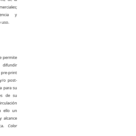
merciales;
encia y
e uso.
Se permite
difundir
pre-print
y/o post-
da para su
es de su
irculación
 ello un
y alcance
ica.
Color