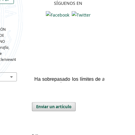
SÍGUENOS EN
CIÓN
 DE
INO
rafía
,
de
cle/view/4
Enviar un artículo