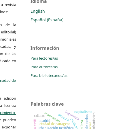
Idioma
a revista
English
inos:
Español (España)
es de la
itorial)
moniales
icadas, y
Información
ión de las
Para lectores/as
ndicada en
Para autores/as
Para bibliotecarios/as
ersidad de
a edición
Palabras clave
a licencia
ingeniería
capitalismo
miento-
senderismo
desastre
salinas
Se pueden
patrimonio
madrid
siglo xviii
ciudad de cartagena
 y exponer
urbanización periférica