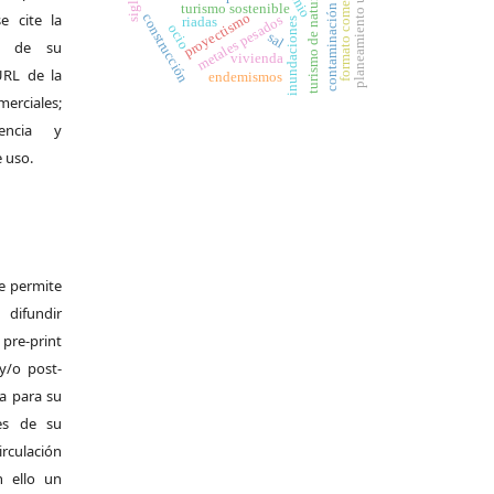
planeamiento urbanístico
contaminación de suelos
turismo de naturaleza
formato comercial
turismo sostenible
proyectismo
e cite la
construcción
metales pesados
riadas
inundaciones
ocio
sal
al de su
vivienda
 URL de la
endemismos
merciales;
encia y
e uso.
Se permite
difundir
pre-print
y/o post-
da para su
es de su
irculación
 ello un