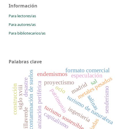
Información
Para lectores/as
Para autores/as
Para bibliotecarios/as
Palabras clave
formato comercial
contaminación de suelos
endemismos
especulación
metales pesados
desastre
sal
proyectismo
urbanización periférica
madrid
construcción
ocio
siglo xviii
senderismo
patrimonio
salinas
turismo de naturaleza
turismo sostenible
ingeniería
villaverde
capitalismo
riadas