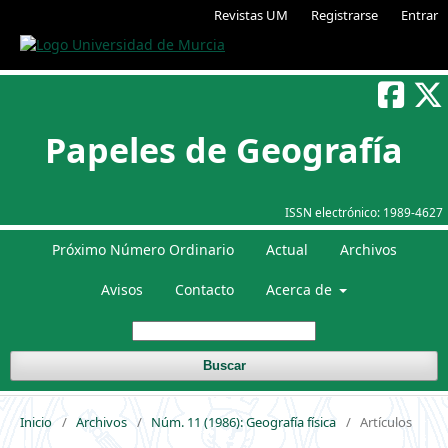
Revistas UM
Registrarse
Entrar
Papeles de Geografía
ISSN electrónico:
1989-4627
Próximo Número Ordinario
Actual
Archivos
Avisos
Contacto
Acerca de
Buscar
Inicio
/
Archivos
/
Núm. 11 (1986): Geografía física
/
Artículos