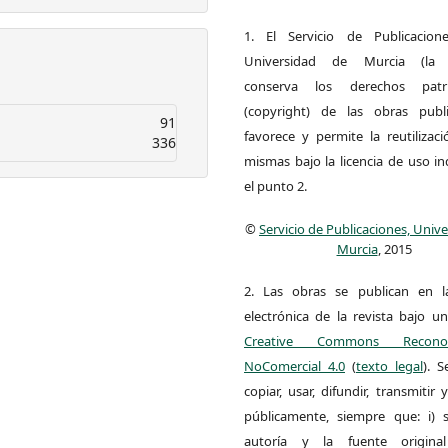
1. El Servicio de Publicacion
Universidad de Murcia (la ed
conserva los derechos patri
(copyright) de las obras publ
91
favorece y permite la reutilizac
336
mismas bajo la licencia de uso i
el punto 2.
©
Servicio de Publicaciones, Univ
Murcia
, 2015
2. Las obras se publican en l
electrónica de la revista bajo un
Creative Commons Reconoci
NoComercial 4.0
(
texto legal
). 
copiar, usar, difundir, transmitir
públicamente, siempre que: i) s
autoría y la fuente origin