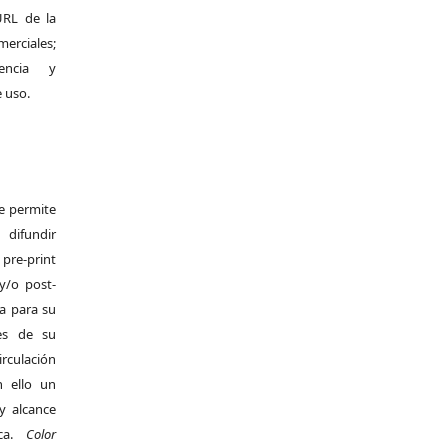
 URL de la
merciales;
encia y
e uso.
Se permite
difundir
pre-print
y/o post-
da para su
es de su
irculación
 ello un
y alcance
ica.
Color