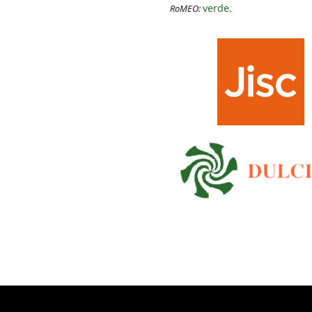
verde
RoMEO:
.