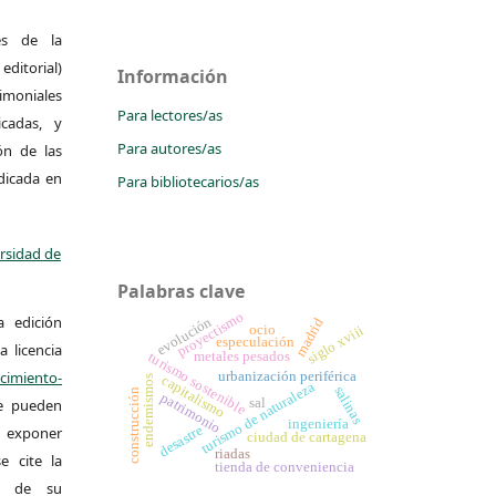
es de la
itorial)
Información
moniales
Para lectores/as
icadas, y
Para autores/as
ión de las
ndicada en
Para bibliotecarios/as
ersidad de
Palabras clave
proyectismo
a edición
evolución
madrid
ocio
siglo xviii
especulación
a licencia
metales pesados
turismo sostenible
urbanización periférica
miento-
capitalismo
endemismos
turismo de naturaleza
salinas
construcción
patrimonio
sal
Se pueden
ingeniería
desastre
 y exponer
ciudad de cartagena
riadas
e cite la
tienda de conveniencia
al de su