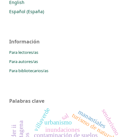
English
Español (España)
Información
Para lectores/as
Para autores/as
Para bibliotecarios/as
Palabras clave
villaverde
senderismo
manantiales
turismo de naturaleza
sal
urbanismo
inundaciones
contaminación de suelos