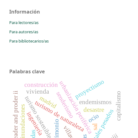
Información
Para lectores/as
Para autores/as
Para bibliotecarios/as
Palabras clave
proyectismo
urbanización periférica
construcción
vivienda
senderismo
i
capitalismo
madrid
turismo sostenible
endemismos
turismo de naturaleza
inundaciones
desastre
metales pesados
ingeniería
ocio
patrimonio
sal
l
e
a
d
e
r
a
n
d
p
r
o
d
e
r
i
villaverde
riadas