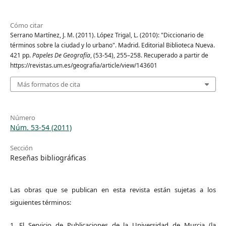
Cómo citar
Serrano Martínez, J. M. (2011). López Trigal, L. (2010): "Diccionario de
términos sobre la ciudad y lo urbano". Madrid. Editorial Biblioteca Nueva.
421 pp.
Papeles De Geografía
, (53-54), 255–258. Recuperado a partir de
https://revistas.um.es/geografia/article/view/143601
Más formatos de cita
Número
Núm. 53-54 (2011)
Sección
Reseñas bibliográficas
Las obras que se publican en esta revista están sujetas a los
siguientes términos:
1. El Servicio de Publicaciones de la Universidad de Murcia (la