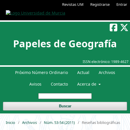
Revistas UM
Registrarse
Entrar
Papeles de Geografía
ISSN electrónico:
1989-4627
Próximo Número Ordinario
Actual
Archivos
Avisos
Contacto
Acerca de
Buscar
Inicio
/
Archivos
/
Núm. 53-54 (2011)
/
Reseñas bibliográficas