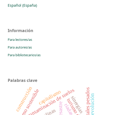
Español (España)
Información
Para lectores/as
Para autores/as
Para bibliotecarios/as
Palabras clave
construcción
contaminación de suelos
metales pesados
turismo sostenible
capitalismo
evolución
sinergias
desastre
riadas
salinas