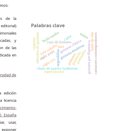
inos:
es de la
Palabras clave
itorial)
baile suelto
moniales
teatro
baile de rifa
métodos de guitarra
cantaores contemporáneos
cádiz
viajeros
icadas, y
guitarra clásica
cojo de henares
guitarra pre-flamenca
lola cabello
guitarra moderna
jazz
ión de las
parrandas
seguidillas
siglo xviii
punteado
palmeos
ndicada en
siglo xvi
chato de puerto lumbreras
espectáculos
ersidad de
a edición
a licencia
miento-
.0 España
r, usar,
exponer