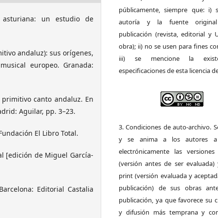
públicamente, siempre que: i) s
n asturiana: un estudio de
autoría y la fuente origin
publicación (revista, editorial y
obra); ii) no se usen para fines co
mitivo andaluz): sus orígenes,
iii) se mencione la exist
e musical europeo. Granada:
especificaciones de esta licencia d
: primitivo canto andaluz. En
drid: Aguilar, pp. 3–23.
3. Condiciones de auto-archivo. 
Fundación El Libro Total.
y se anima a los autores a 
electrónicamente las versiones 
al [edición de Miguel García-
(versión antes de ser evaluada) 
print (versión evaluada y acepta
publicación) de sus obras ant
arcelona: Editorial Castalia
publicación, ya que favorece su c
y difusión más temprana y con