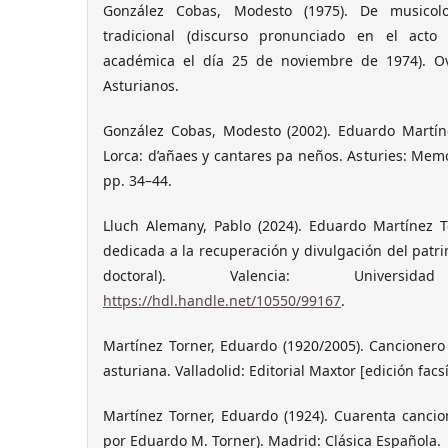
González Cobas, Modesto (1975). De musicolo
tradicional (discurso pronunciado en el act
académica el día 25 de noviembre de 1974). Ovi
Asturianos.
González Cobas, Modesto (2002). Eduardo Martín
Lorca: d’añaes y cantares pa neños. Asturies: Memo
pp. 34–44.
Lluch Alemany, Pablo (2024). Eduardo Martínez T
dedicada a la recuperación y divulgación del patri
doctoral). Valencia: Univers
https://hdl.handle.net/10550/99167
.
Martínez Torner, Eduardo (1920/2005). Cancionero 
asturiana. Valladolid: Editorial Maxtor [edición facsí
Martínez Torner, Eduardo (1924). Cuarenta canci
por Eduardo M. Torner). Madrid: Clásica Española.