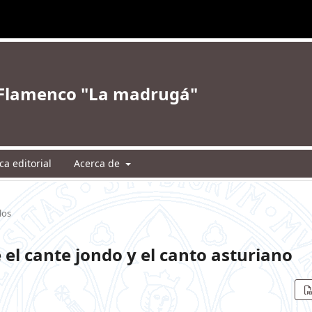
e Flamenco "La madrugá"
ica editorial
Acerca de
los
 el cante jondo y el canto asturiano