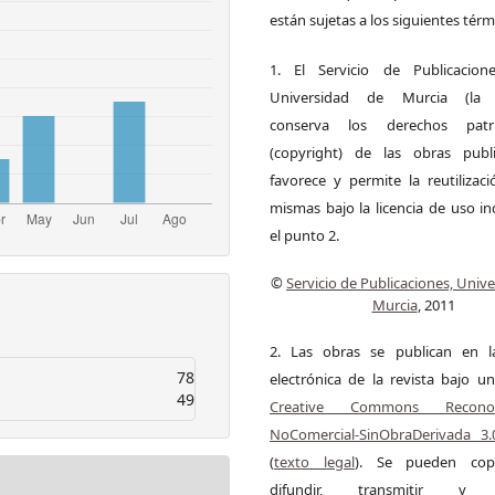
están sujetas a los siguientes térm
1. El Servicio de Publicacion
Universidad de Murcia (la ed
conserva los derechos patri
(copyright) de las obras publ
favorece y permite la reutilizac
mismas bajo la licencia de uso i
el punto 2.
©
Servicio de Publicaciones, Univ
Murcia
, 2011
2. Las obras se publican en l
78
electrónica de la revista bajo un
49
Creative Commons Reconoci
NoComercial-SinObraDerivada 3
(
texto legal
). Se pueden copia
difundir, transmitir y 