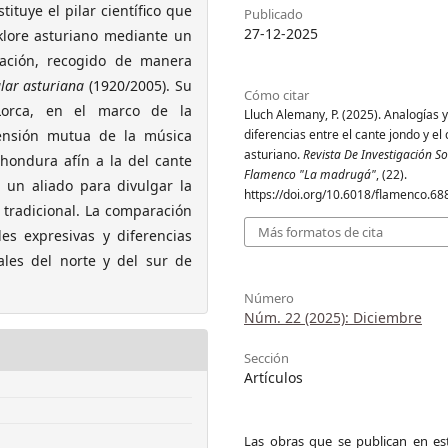
tuye el pilar científico que
Publicado
27-12-2025
lklore asturiano mediante un
zación, recogido de manera
ular asturiana
(1920/2005). Su
Cómo citar
 Lorca, en el marco de la
Lluch Alemany, P. (2025). Analogías y
rensión mutua de la música
diferencias entre el cante jondo y el
asturiano.
Revista De Investigación S
hondura afín a la del cante
Flamenco "La madrugá"
, (22).
 un aliado para divulgar la
https://doi.org/10.6018/flamenco.6
 tradicional. La comparación
Más formatos de cita
es expresivas y diferencias
rales del norte y del sur de
Número
Núm. 22 (2025): Diciembre
Sección
Artículos
Las obras que se publican en est