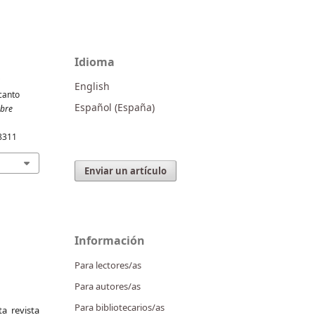
Idioma
English
 canto
Español (España)
obre
88311
Enviar un artículo
Información
Para lectores/as
Para autores/as
Para bibliotecarios/as
a revista