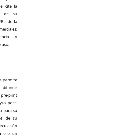
e cite la
al de su
 URL de la
merciales;
encia y
e uso.
Se permite
difundir
pre-print
y/o post-
da para su
es de su
irculación
 ello un