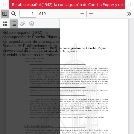
Retablo español (1942): la consagración de Concha Piquer y de los «espectáculos de arte español»