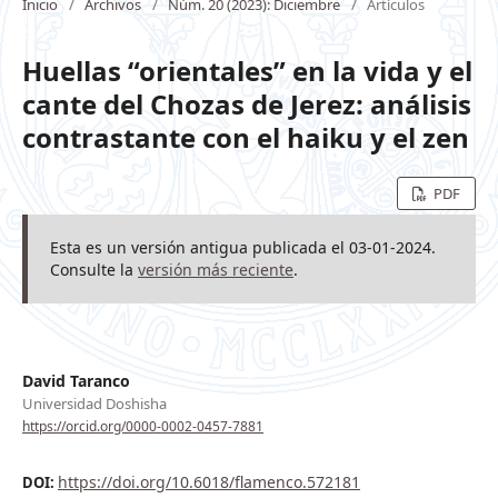
Inicio
/
Archivos
/
Núm. 20 (2023): Diciembre
/
Artículos
Huellas “orientales” en la vida y el
cante del Chozas de Jerez: análisis
contrastante con el haiku y el zen
PDF
Esta es un versión antigua publicada el 03-01-2024.
Consulte la
versión más reciente
.
David Taranco
Universidad Doshisha
https://orcid.org/0000-0002-0457-7881
https://doi.org/10.6018/flamenco.572181
DOI: